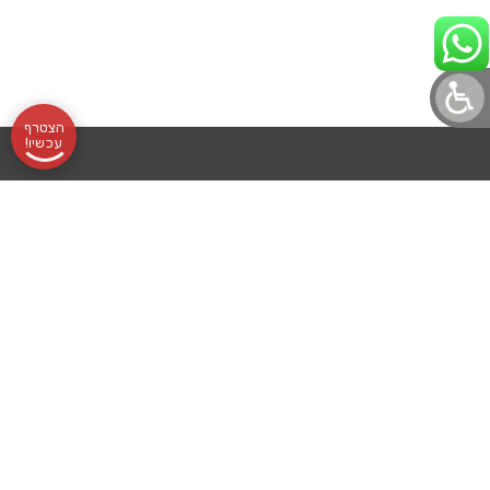
הצטרף
עכשיו!
תקנון
אודותינו
שעות
בלוג לוטונט
הצהרת נגישות
לוטונט, מועדון
מדיניות פרטיות
שליחת
פעילות:
עורך דין מלווה
הלוטו הוותיק
והמוביל, מרכז
לוטו
א׳-ה׳
בואו לעבוד איתנו
סביבו אלפי
רכישת
09:00-
מועדוני הטבות
מנויים נאמנים
שכל אחד ואחד
מנוי
16:00
לוטו גרופ
מהם סימן
לעצמו מטרה
אונליין
השילוח
לוטולט
ברורה: להגשים