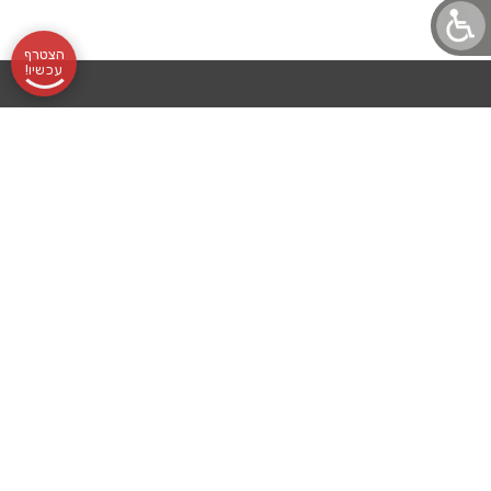
הצטרף
עכשיו!
תקנון
אודותינו
שעות
בלוג לוטונט
הצהרת נגישות
לוטונט, מועדון
מדיניות פרטיות
שליחת
פעילות:
עורך דין מלווה
הלוטו הוותיק
והמוביל, מרכז
לוטו
א׳-ה׳
בואו לעבוד איתנו
סביבו אלפי
רכישת
09:00-
מועדוני הטבות
מנויים נאמנים
שכל אחד ואחד
מנוי
16:00
לוטו גרופ
מהם סימן
לעצמו מטרה
אונליין
השילוח
לוטולט
ברורה: להגשים
הזוכים
2, פתח
תרומה לקהילה
חלומות ולזכות
בלוטו! ללא
שלנו
תקווה
תוצאות הגרלות