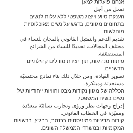
אנחנו פועלות למען
نعمل من أجل
הענקת סיוע וייצוג משפטי ללא עלות לנשים
בתחומים מגוונים, בדגש על נשים מאוכלוסיות
מוחלשות.
تقديم الدعم والتمثيل القانوني بالمجان للنساء في
مختلف المجالات، تحديدًا للنساء من الشرائح
المستضعَفة.
פיתוח מנהיגות, תוך יצירת מודלים קהילתיים
חדשניים.
تطوير القيادة، ومن خلال ذلك بناء نماذج مجتمعيّة
مستحدثة ومبتكرة.
הכללה של מגוון נקודות מבט וחוויות ייחודיות של
נשים בשיח המשפטי.
إدراج وجهات نظر ورؤى وتجارب نسائيّة متعدّدة
ومميّزة في الخطاب القانوني.
קידום מדיניות פמיניסטית בכנסת, בבג"ץ, ברשויות
המקומיות ובמשרדי הממשלה השונים.