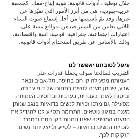
خلال توظيف أدوات قانونية. هوية إيتاخ-معكِ، كجمعية
عربية-يهودية، هي من أبرز الأمور التي تميّزها عن
غيرها، وقد تمّ تأسيسها من أجل إسماع صوت النساء
اللاتي يعانين من التمييز ضدهن لدوافع مبنية على
اعتبارات اجتماعية، جغرافية، قومية، اثنية واقتصادية،
وذلك بالأساس عن طريق استخدام أدوات قانونية.
עיגול לטובתנו יאפשר לנו
التقريب لصالحنا سوف يجعلنا قدرات على
העמותה מפעילה קו חם בחיפה, תל-אביב ובאר
שבע, שנותן מענה לנשים בתחום של דיני עבודה
וביטוח לאומי בעברית, בערבית וברוסית. העמותה
מפעילה גם מרכז זכויות לנשים בדואיות בנגב שנותן
מענה במגוון נושאים. התרומה תסייע לנו להגדיל את
המענה המשפטי שאנו נותנות בקו החם ובמרכז
לזכויות הנשים בדואיות – לסייע ולייצג יותר נשים
הזקוקות לכך.