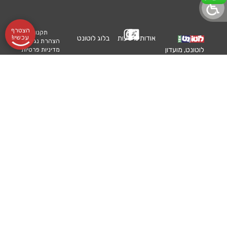
הצטרף
תקנון
עכשיו!
אודותינו
שעות
בלוג לוטונט
הצהרת נגישות
לוטונט, מועדון
מדיניות פרטיות
שליחת
פעילות:
עורך דין מלווה
הלוטו הוותיק
והמוביל, מרכז
לוטו
א׳-ה׳
בואו לעבוד איתנו
סביבו אלפי
רכישת
09:00-
מועדוני הטבות
מנויים נאמנים
שכל אחד ואחד
מנוי
16:00
לוטו גרופ
מהם סימן
לעצמו מטרה
אונליין
השילוח
לוטולט
ברורה: להגשים
הזוכים
2, פתח
תרומה לקהילה
חלומות ולזכות
בלוטו! ללא
שלנו
תקווה
תוצאות הגרלות
התחייבות ניתן
התקשרו
קודמות
לבטל את המנוי
בכל עת
- 03-