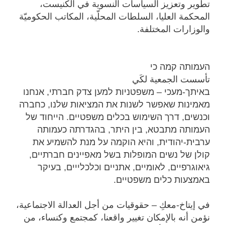
تطوير وتعزيز السياسات النسوية في الكنيست،
المحكمة العليا، السلطات المحلّية، المكاتب الحكوميّة
والوزارات المختلفة.
העמותה קמה כי
تأسست الجمعية لكَي
באיתך-מעכי – משפטניות למען צדק חברתי, אנחנו
מאמינות שאפשר לשנות את המציאות שלנו, כחברה
וכנשים, דרך השימוש בכלים משפטיים. הייחוד של
העמותה מתבטא, בין היתר, בהגדרתה כעמותה
ערבית-יהודית, והיא הוקמה על מנת להשמיע את
קולן של נשים המופלות בשל מאפיינים חברתיים,
גיאוגרפיים, לאומיים, אתניים וכלכלייים, בעיקר
באמצעות כלים משפטיים.
في إيتاخ-معكِ – حقوقيات من أجل العدالة الاجتماعية،
نؤمن أنه بالإمكان تغيير واقعنا، كمجتمع وكنساء، من