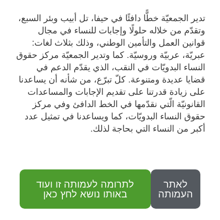
تدير الجمعيّة خطًّا دافئًا في حيفا، تل أبيب وبئر السبع،
وتقدّم من خلاله حلولًا وإجابات للنساء في مجال
قوانين العمل والتأمين الوطني، وذلك بثلاث لغات:
عبريّة، عربيّة وروسيّة. كما وتدير الجمعيّة مركز حقوق
النساء البدويّات في النقب، الذي يقدّم الدعم في
قضايا عديدة ومتنوعة. كلّ تبرّع، من شأنه أن يساعدنا
على زيادة قدرتنا على تقديم الإجابات والمساعدات
القانونيّة الّتي نقدّمها في الخط الدافئ وفي مركز
حقوق النساء البدويّات، كما ويساعدنا في تمثيل عدد
أكبر من النساء التي بحاجة لذلك.
לאתר
לתרומה לעמותה זו ועוד
העמותה
באותו נושא לחץ כאן