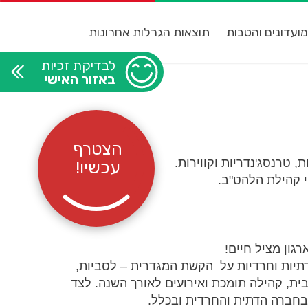
ועדונים והטבות
תוצאות הגרלות אחרונות
לבדיקת זכיות
באזור האישי
הצטרף
, טרנסג'נדריות וקווירות.
עכשיו!
פי קהילת הלהט"ב.
רגון מציל חיים!
ול" מאגדת תחתיה למעלה מ-650 נשים דתיות וחרדיות על הקשת המגדרית – לסביות,
בית, קהילה תומכת ואירועים לאורך השנה. לצד
בחברה הדתית והחרדית ובכלל.