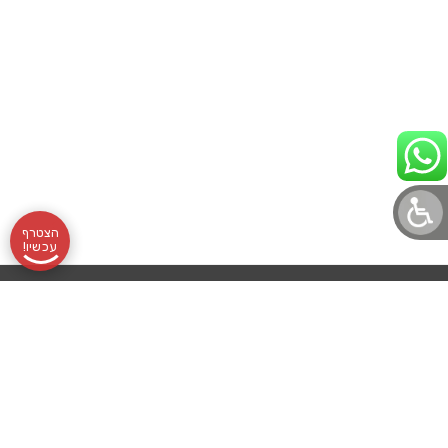
הצטרף
עכשיו!
תקנון
אודותינו
שעות
בלוג לוטונט
הצהרת נגישות
לוטונט, מועדון
מדיניות פרטיות
שליחת
פעילות:
עורך דין מלווה
הלוטו הוותיק
והמוביל, מרכז
לוטו
א׳-ה׳
בואו לעבוד איתנו