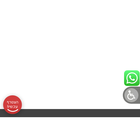
הצטרף
עכשיו!
תקנון