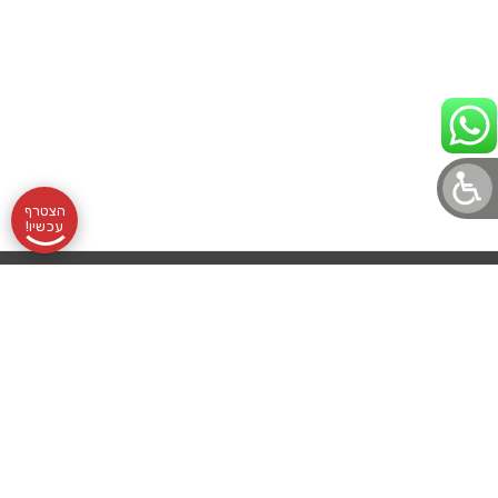
הצטרף
עכשיו!
תקנון
אודותינו
שעות
בלוג לוטונט
הצהרת נגישות
לוטונט, מועדון
מדיניות פרטיות
שליחת
פעילות:
עורך דין מלווה
הלוטו הוותיק
והמוביל, מרכז
לוטו
א׳-ה׳
בואו לעבוד איתנו
סביבו אלפי
רכישת
09:00-
מועדוני הטבות