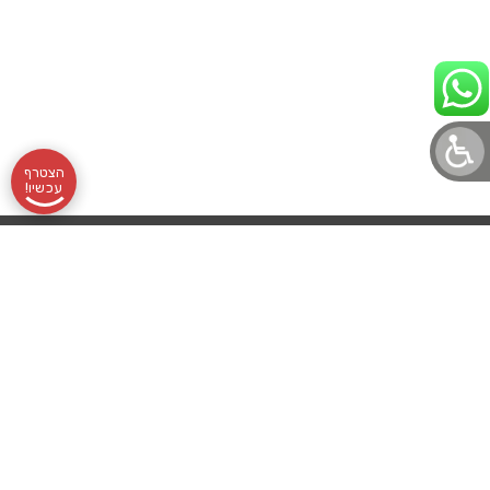
הצטרף
עכשיו!
תקנון
אודותינו
שעות
בלוג לוטונט
הצהרת נגישות
לוטונט, מועדון
מדיניות פרטיות
שליחת
פעילות:
עורך דין מלווה
הלוטו הוותיק
והמוביל, מרכז
לוטו
א׳-ה׳
בואו לעבוד איתנו
סביבו אלפי
רכישת
09:00-
מועדוני הטבות
מנויים נאמנים
שכל אחד ואחד