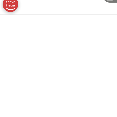
הצטרף
עכשיו!
תקנון
אודותינו
שעות
בלוג לוטונט
הצהרת נגישות
לוטונט, מועדון
מדיניות פרטיות
שליחת
פעילות:
עורך דין מלווה
הלוטו הוותיק
והמוביל, מרכז
לוטו
א׳-ה׳
בואו לעבוד איתנו
סביבו אלפי
רכישת
09:00-
מועדוני הטבות
מנויים נאמנים
שכל אחד ואחד
מנוי
16:00
לוטו גרופ
מהם סימן
לעצמו מטרה
אונליין
השילוח
לוטולט
ברורה: להגשים
הזוכים
2, פתח
תרומה לקהילה
חלומות ולזכות
בלוטו! ללא
שלנו
תקווה
תוצאות הגרלות