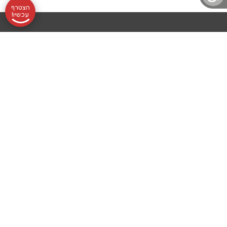
הצטרף
עכשיו!
תקנון
אודותינו
שעות
בלוג לוטונט
הצהרת נגישות
לוטונט, מועדון
מדיניות פרטיות
שליחת
פעילות:
עורך דין מלווה
הלוטו הוותיק
והמוביל, מרכז
לוטו
א׳-ה׳
בואו לעבוד איתנו
סביבו אלפי
רכישת
09:00-
מועדוני הטבות
מנויים נאמנים
שכל אחד ואחד
מנוי
16:00
לוטו גרופ
מהם סימן
לעצמו מטרה
אונליין
השילוח
לוטולט
ברורה: להגשים
הזוכים
2, פתח
תרומה לקהילה
חלומות ולזכות
בלוטו! ללא
שלנו
תקווה
תוצאות הגרלות
התחייבות ניתן
התקשרו
קודמות
לבטל את המנוי