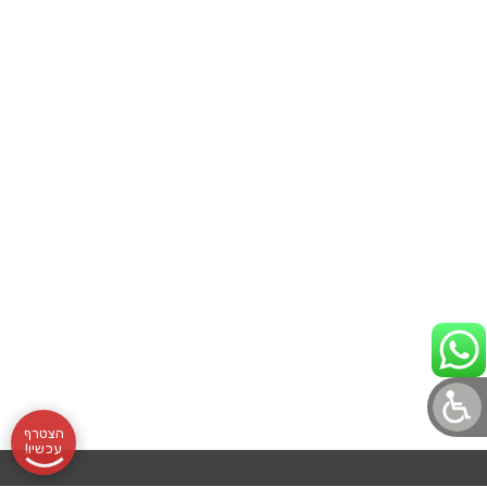
הצטרף
עכשיו!