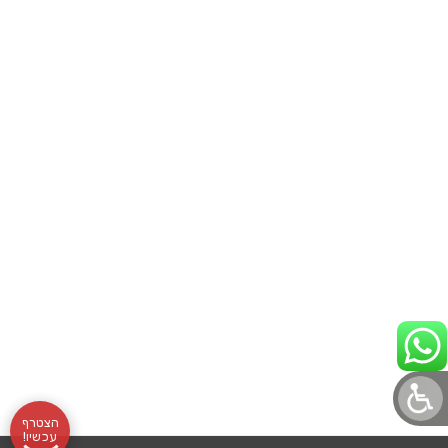
הצטרף
עכשיו!