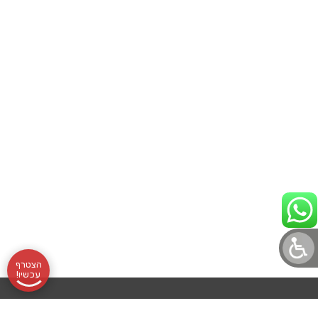
הצטרף
עכשיו!