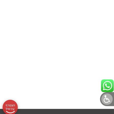
הצטרף
עכשיו!