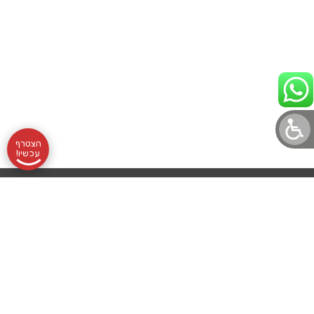
הצטרף
עכשיו!
תקנון
אודותינו
שעות
בלוג לוטונט
הצהרת נגישות
לוטונט, מועדון
מדיניות פרטיות
שליחת
פעילות:
עורך דין מלווה
הלוטו הוותיק
והמוביל, מרכז
לוטו
א׳-ה׳
בואו לעבוד איתנו
סביבו אלפי