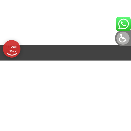
הצטרף
עכשיו!
תקנון
אודותינו
שעות
בלוג לוטונט
הצהרת נגישות
לוטונט, מועדון
מדיניות פרטיות
שליחת
פעילות:
עורך דין מלווה
הלוטו הוותיק
והמוביל, מרכז
לוטו
א׳-ה׳
בואו לעבוד איתנו
סביבו אלפי
רכישת
09:00-
מועדוני הטבות
מנויים נאמנים
שכל אחד ואחד
מנוי
16:00
לוטו גרופ
מהם סימן