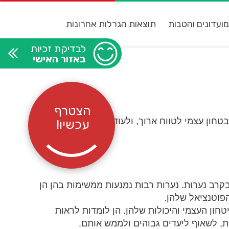
ועדונים והטבות
תוצאות הגרלות אחרונות
לבדיקת זכיות
באזור האישי
הצטרף
טחון עצמי לטווח ארוך, ולעודד אותן לשאוף גבוה
עכשיו!
של כ-30% בביטחון העצמי בקרב נערות. נערות רבות נמנעות ממשימות בהן הן
פוטנציאל שלהן.
טחון העצמי והיכולות שלהן. הן לומדות לראות
ת, לשאוף ליעדים גבוהים ולממש אותם.