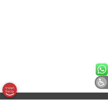
הצטרף
עכשיו!